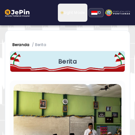
Light Mode
ID
Switch to dark mode
Beranda
/
Berita
Berita